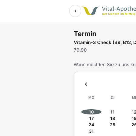
Termin online buchen b
Zum Hauptinhalt springen
Termin
Vitamin-3 Check (B9, B12, 
79,90
Wann möchten Sie zu uns 
MO
DI
M
10
11
1
17
18
1
24
25
2
31