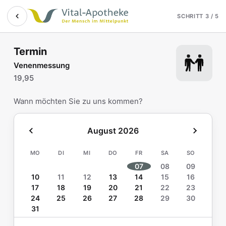
Termin online buchen b
Zum Hauptinhalt springen
SCHRITT 3 / 5
Termin
Venenmessung
19,95
Wann möchten Sie zu uns kommen?
August 2026
MO
DI
MI
DO
FR
SA
SO
07
08
09
10
11
12
13
14
15
16
17
18
19
20
21
22
23
24
25
26
27
28
29
30
31