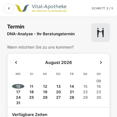
Termin online buchen b
Zum Hauptinhalt springen
SCHRITT 3 / 5
Termin
DNA-Analyse - Ihr Beratungstermin
Wann möchten Sie zu uns kommen?
August 2026
MO
DI
MI
DO
FR
SA
SO
09
10
11
12
13
14
15
16
17
18
19
20
21
22
23
24
25
26
27
28
29
30
31
Verfügbare Zeiten