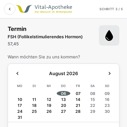
Termin online buchen b
Zum Hauptinhalt springen
SCHRITT 3 / 5
Termin
FSH (Follikelstimulierendes Hormon)
57,45
Wann möchten Sie zu uns kommen?
August 2026
MO
DI
MI
DO
FR
SA
SO
06
07
08
09
10
11
12
13
14
15
16
17
18
19
20
21
22
23
24
25
26
27
28
29
30
31